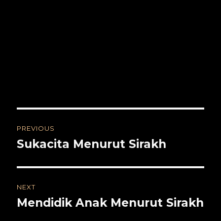
Post
PREVIOUS
navigation
Sukacita Menurut Sirakh
Previous
post:
NEXT
Mendidik Anak Menurut Sirakh
Next
post: