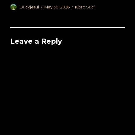
Author
Posted
Categories
Duckjesui
May 30, 2026
Kitab Suci
on
Leave a Reply