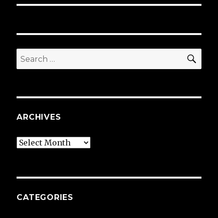
SEA
Search
for:
ARCHIVES
Archives
CATEGORIES