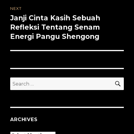
NEXT
Janji Cinta Kasih Sebuah
Next
post:
Refleksi Tentang Senam
Energi Pangu Shengong
SEA
Search
for:
ARCHIVES