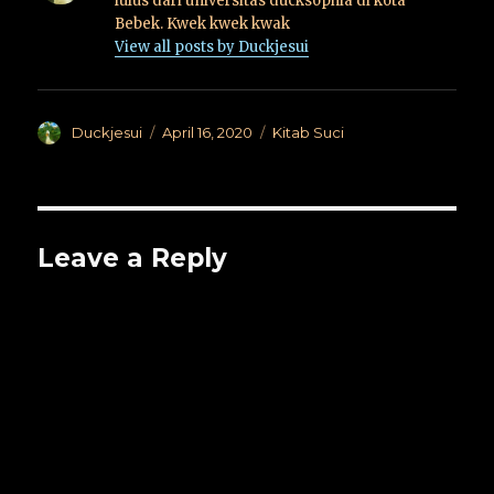
lulus dari universitas ducksophia di kota
Bebek. Kwek kwek kwak
View all posts by Duckjesui
Author
Posted
Categories
Duckjesui
April 16, 2020
Kitab Suci
on
Leave a Reply