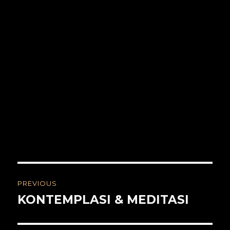
Post
PREVIOUS
navigation
KONTEMPLASI & MEDITASI
Previous
post: