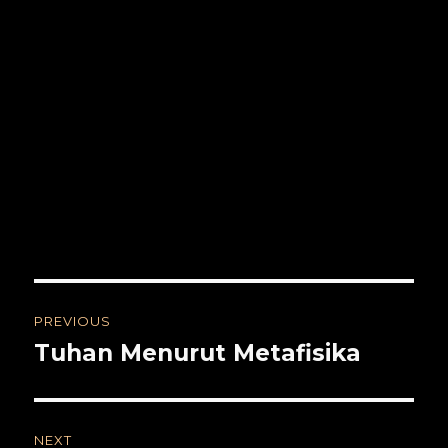
Post
PREVIOUS
navigation
Tuhan Menurut Metafisika
Previous
post:
NEXT