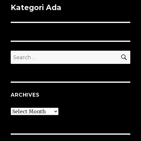
Kategori Ada
Next
post:
SEA
Search
for:
ARCHIVES
Archives