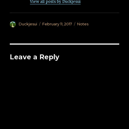
View all posts by Duckjesui
Author
Posted
Categories
Duckjesui
February 11, 2017
Notes
on
Leave a Reply